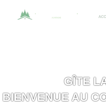
Aller
au
contenu
ACC
GÎTE L
BIENVENUE AU C